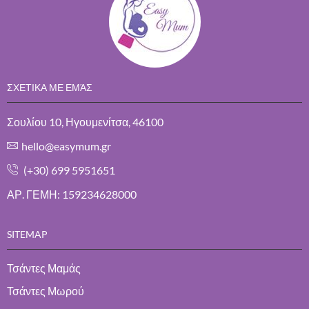
ΣΧΕΤΙΚΑ ΜΕ ΕΜΆΣ
Σουλίου 10, Ηγουμενίτσα, 46100
hello@easymum.gr
(+30) 699 5951651
ΑΡ. ΓΕΜΗ: 159234628000
SITEMAP
Τσάντες Μαμάς
Τσάντες Μωρού