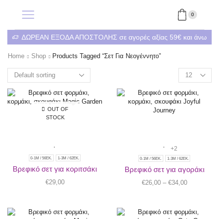
0
ΔΩΡΕΑΝ ΕΞΟΔΑ ΑΠΟΣΤΟΛΗΣ σε αγορές αξίας 59€ και άνω
Home
Shop
Products Tagged “σετ Για Νεογέννητο”
OUT OF
STOCK
+2
0-1M / 56ΕΚ.
1-3Μ / 62ΕΚ.
0-1M / 56ΕΚ.
1-3Μ / 62ΕΚ.
Βρεφικό σετ για κοριτσάκι
Βρεφικό σετ για αγοράκι
€
29,00
€
26,00
–
€
34,00