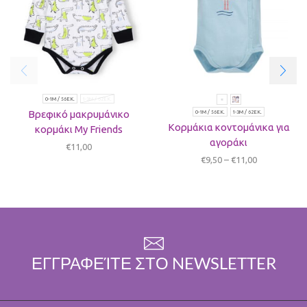
0-1M / 56ΕΚ.
1-3Μ / 62ΕΚ.
Βρεφικό μακρυμάνικο
0-1M / 56ΕΚ.
1-3Μ / 62ΕΚ.
Kορμάκια κοντομάνικα για
κορμάκι My Friends
αγοράκι
€
11,00
€
9,50
–
€
11,00
ΕΓΓΡΑΦΕΊΤΕ ΣΤΟ NEWSLETTER