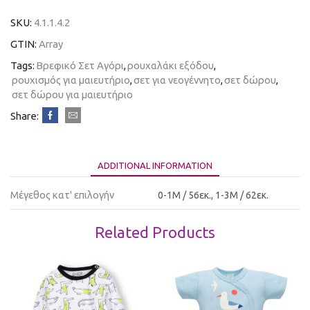
SKU:
4.1.1.4.2
GTIN:
Array
Tags:
Βρεφικό Σετ Αγόρι
,
ρουχαλάκι εξόδου
,
ρουχισμός για μαιευτήριο
,
σετ για νεογέννητο
,
σετ δώρου
,
σετ δώρου για μαιευτήριο
Share:
ADDITIONAL INFORMATION
Μέγεθος κατ' επιλογήν
0-1M / 56εκ., 1-3Μ / 62εκ.
Related Products