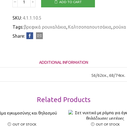
ADD TO CART
SKU:
4.1.1.10.5
Tags:
βρεφικά ρουχαλάκια
,
Καλτσοπαπουτσάκια
,
ρούχα
Share:
ADDITIONAL INFORMATION
56/62εκ., 68/74εκ.
Related Products
OUT OF STOCK
OUT OF STOCK