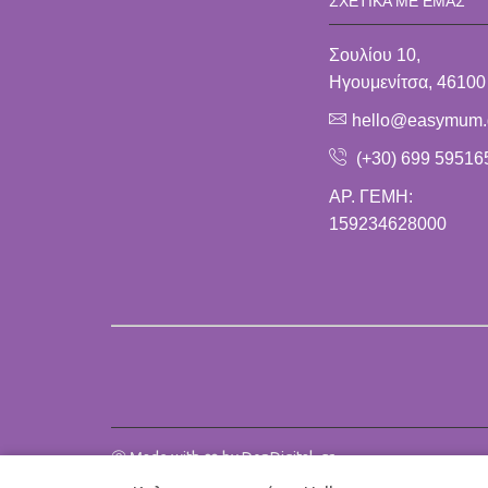
ΣΧΕΤΙΚΑ ΜΕ ΕΜΆΣ
Σουλίου 10,
Ηγουμενίτσα, 46100
hello@easymum.
(+30) 699 59516
ΑΡ. ΓΕΜΗ:
159234628000
Ⓒ Made with ❤️ by DonDigital .gr