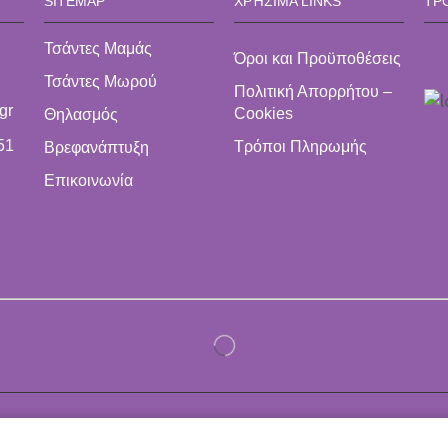
SITEMAP
ΧΡΉΣΙΜΑ LINKS
ΤΡ
Τσάντες Μαμάς
Όροι και Προϋποθέσεις
Τσάντες Μωρού
Πολιτική Απορρήτου –
gr
Cookies
Θηλασμός
51
Τρόποι Πληρωμής
Βρεφανάπτυξη
Επικοινωνία