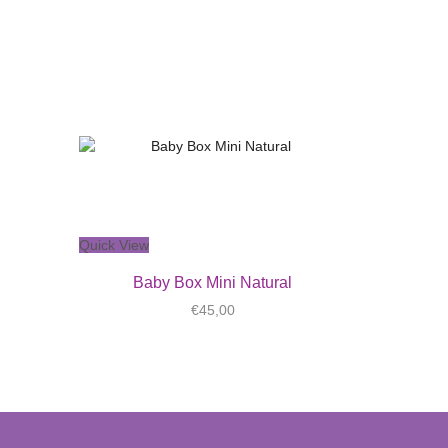
Quick View
Baby Box Mini Natural
rent
€
45,00
ce
0,00.