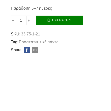
Παράδοση 5–7 ημέρες
ADD TO CART
Προστατευτική
Πάντα
Little
SKU:
33,75-1-21
Duck
Tag:
Προστατευτική πάντα
quantity
Share: