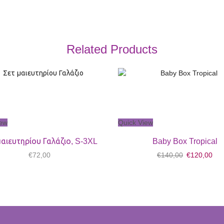
Related Products
iew
Quick View
μαιευτηρίου Γαλάζιο, S-3XL
Baby Box Tropical
Original
Cur
€
72,00
€
140,00
€
120,00
price
pri
was:
is:
€140,00.
€12