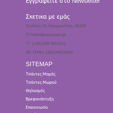
Εγγραφείτε στο Newsletter
Σχετικα με εμάς
Σουλίου 10, Ηγουμενίτσα, 46100
hello@easymum.gr
(+30) 699 5951651
ΑΡ. ΓΕΜΗ: 159234628000
SITEMAP
Τσάντες Μαμάς
Τσάντες Μωρού
Θηλασμός
Βρεφανάπτυξη
Επικοινωνία