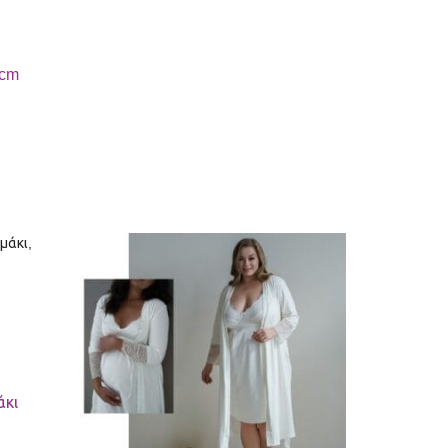
4cm
άκι