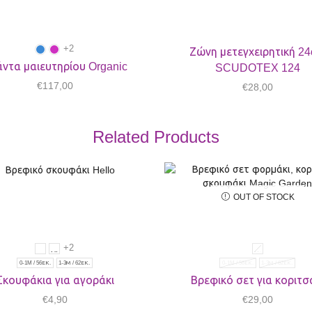
+2
Ζώνη μετεγχειρητική 2
ντα μαιευτηρίου Organic
SCUDOTEX 124
€
117,00
€
28,00
Related Products
OUT OF STOCK
+2
0-1M / 56ΕΚ.
1-3Μ / 62ΕΚ.
0-1M / 56ΕΚ.
1-3Μ / 62ΕΚ.
Σκουφάκια για αγοράκι
Βρεφικό σετ για κοριτσ
€
4,90
€
29,00