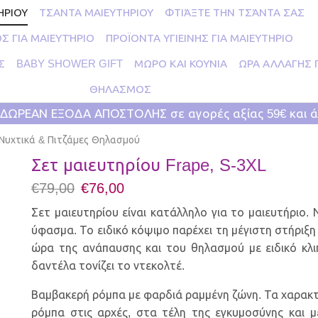
ΗΡΙΟΥ
ΤΣΑΝΤΑ ΜΑΙΕΥΤΗΡΙΟΥ
ΦΤΙΆΞΤΕ ΤΗΝ ΤΣΆΝΤΑ ΣΑΣ
Σ ΓΙΑ ΜΑΙΕΥΤΉΡΙΟ
ΠΡΟΪΟΝΤΑ ΥΓΙΕΙΝΗΣ ΓΙΑ ΜΑΙΕΥΤΗΡΙΟ
Σ
BABY SHOWER GIFT
ΜΩΡΟ ΚΑΙ ΚΟΥΝΙΑ
ΩΡΑ ΑΛΛΑΓΗΣ 
ΘΗΛΑΣΜΟΣ
ΔΩΡΕΑΝ ΕΞΟΔΑ ΑΠΟΣΤΟΛΗΣ σε αγορές αξίας 59€ και 
Νυχτικά & Πιτζάμες Θηλασμού
Σετ μαιευτηρίου Frape, S-3XL
€
79,00
€
76,00
Σετ μαιευτηρίου είναι κατάλληλο για το μαιευτήριο.
ύφασμα. Το ειδικό κόψιμο παρέχει τη μέγιστη στήριξη
ώρα της ανάπαυσης και του θηλασμού με ειδικό κλ
δαντέλα τονίζει το ντεκολτέ.
Βαμβακερή ρόμπα με φαρδιά ραμμένη ζώνη. Τα χαρακτ
ρόμπα στις αρχές, στα τέλη της εγκυμοσύνης και με