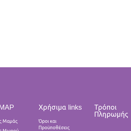
EMAP
Χρήσιμα links
Τρόποι
Πληρωμής
ς Μαμάς
Όροι και
Προϋποθέσεις
ς Μωρού