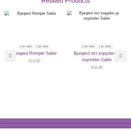
Related Products
0-1M / 56ΕΚ.
1-3Μ / 62ΕΚ.
0-1M / 56ΕΚ.
1-3Μ / 62ΕΚ.
Βρεφικό Romper Sailor
Βρεφικό σετ κορμάκι με
σορτσάκι Sailor
€
14,80
€
16,80
Ⓒ Made with ❤️ by DonDigital .gr