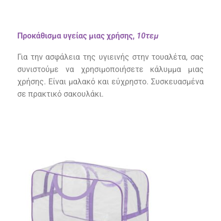
Προκάθισμα υγείας μιας χρήσης,
10τεμ
Για
την ασφάλεια
της
υγ
ιεινής στην
τουαλέτα
,
σας
συνιστούμε να χρησιμοποιήσετε κ
ά
λ
υ
μμα μιας
χρήσης.
Είναι μαλακό και εύχρηστο. Συσκευασμένα
σε πρακτικό σακουλάκι.