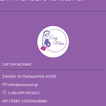
ΣΧΕΤΙΚΑ ΜΕ ΕΜΆΣ
Σουλίου 10, Ηγουμενίτσα, 46100
hello@easymum.gr
(+30) 699 5951651
ΑΡ. ΓΕΜΗ: 159234628000