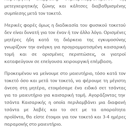
μετεγχειρητικής ζώνης και κάλτσες διαβαθμισμένης
συμπίεσης μετά τον τοκετό.
Μερικές φορές όμως η διαδικασία τ
ου φ
υσικ
ού τ
οκετού
δ
εν είναι δυνατή για τον έναν ή τον άλλο λόγο. Ορισμένες
μητέρες ήδη κατά τη διάρκεια της εγκυμοσύνης
γνωρίζουν την ανάγκη για προγραμματισμένη καισαρική
τομή και σε ορισμένες περιπτώσεις, οι γιατροί
καταφεύγουν σε επείγουσα χειρουργική επέμβαση.
Προκειμένου να μείνουμε στο μαιευτήριο, τόσο κατά τον
τοκετό όσο και μετά τον τοκετό, να φέρουμε τη μέγιστη
άνεση στη μητέρα, ετοιμάσαμε ένα ειδικό σετ τσ
άντας
για το μαιευτήριο για καισαρική τομή.
Α
γοράζοντ
α
ς την
τσάντα
Καισαρικής
η οποία
περιλαμβάνει μια διαφανή
τσάντα με λαβές
και τ
ο σετ
με τα απαραίτητα
προϊόντα,
θα είστε έτοιμοι για
τον
τοκετό και 3-4 ημέρες
παραμονής στο μαιευτήριο.