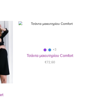
+3
Τσάντα μαιευτηρίου Comfort
€
72,60
rt