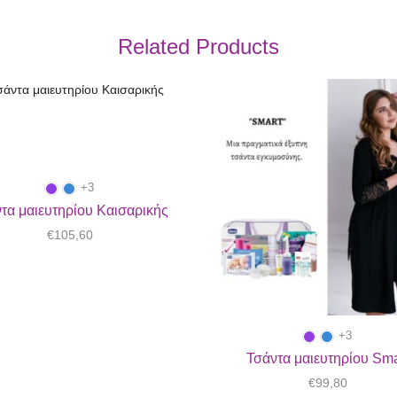
Related Products
+3
τα μαιευτηρίου Καισαρικής
€
105,60
+3
Τσάντα μαιευτηρίου Sma
€
99,80