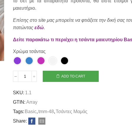
το σετ με τα απαραίτητα προϊόντα, θα είστε έτοιμοι
μαιευτήριο.
Επίσης στο site μας μπορείτε να φτιάξετε την δική σας τ
πατώντας
εδώ
.
Δείτε παρακάτω τι περιέχει η τσάντα μαιευτηρίου Bas
Χρώμα τσάντας
ADD TO CART
SKU:
1.1
GTIN:
Array
Tags:
Basic
,
tmm-48
,
Τσάντες Μαμάς
Share: