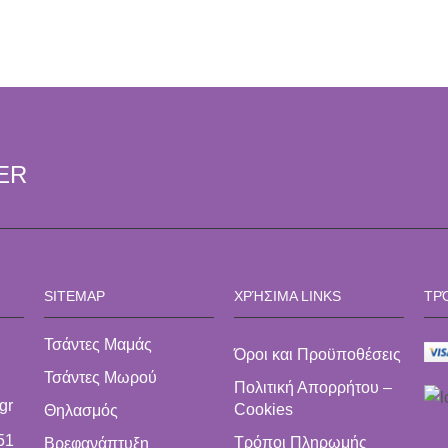
ER
SITEMAP
ΧΡΉΣΙΜΑ LINKS
ΤΡ
Τσάντες Μαμάς
Όροι και Προϋποθέσεις
Τσάντες Μωρού
Πολιτική Απορρήτου –
gr
Cookies
Θηλασμός
51
Τρόποι Πληρωμής
Βρεφανάπτυξη