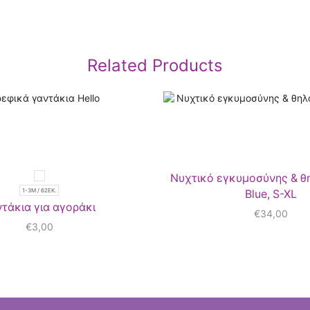
Related Products
Νυχτικό εγκυμοσύνης & θ
1-3Μ / 62ΕΚ.
Blue, S-XL
ντάκια για αγοράκι
€
34,00
€
3,00