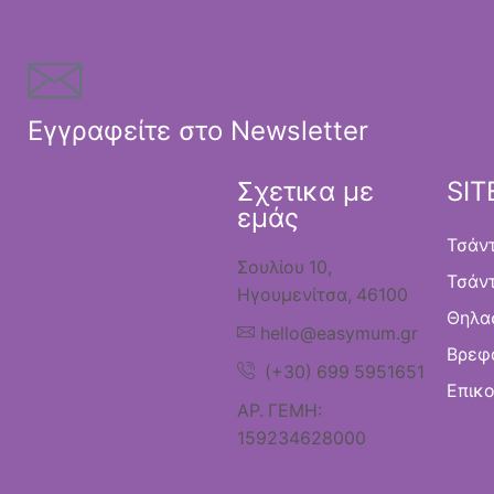
Εγγραφείτε στο Newsletter
Σχετικα με
SI
εμάς
Τσάν
Σουλίου 10,
Τσάν
Ηγουμενίτσα, 46100
Θηλα
hello@easymum.gr
Βρεφ
(+30) 699 5951651
Επικο
ΑΡ. ΓΕΜΗ:
159234628000