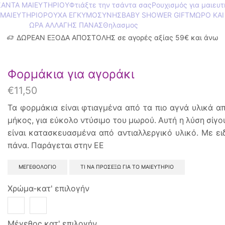
ΣΑΝΤΑ ΜΑΙΕΥΤΗΡΙΟΥ
Φτιάξτε την τσάντα σας
Ρουχισμός για μαιευτ
 ΜΑΙΕΥΤΗΡΙΟ
ΡΟΥΧΑ ΕΓΚΥΜΟΣΥΝΗΣ
BABY SHOWER GIFT
ΜΩΡΟ ΚΑΙ
ΩΡΑ ΑΛΛΑΓΗΣ ΠΑΝΑΣ
Θηλασμος
ΔΩΡΕΑΝ ΕΞΟΔΑ ΑΠΟΣΤΟΛΗΣ σε αγορές αξίας 59€ και άνω
Φορμάκια για αγοράκι
€
11,50
Τα φορμάκια είναι φτιαγμένα από τα πιο αγνά υλικά α
μήκος, για εύκολο ντύσιμο του μωρού. Αυτή η λύση σίγο
είναι κατασκευασμένα από αντιαλλεργικό υλικό. Με ει
πάνα. Παράγεται στην EΕ
ΜΕΓΕΘΟΛΟΓΙΟ
ΤΙ ΝΑ ΠΡΟΣΕΞΩ ΓΙΑ ΤΟ ΜΑΙΕΥΤΗΡΙΟ
Χρώμα-κατ' επιλογήν
Μέγεθος κατ' επιλογήν