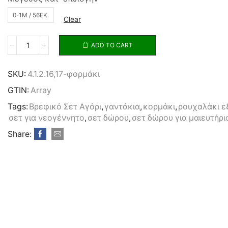
0-1M / 56ΕΚ.
Clear
ADD TO CART
SKU:
4.1.2.16,17-φορμάκι
GTIN:
Array
Tags:
Βρεφικό Σετ Αγόρι
,
γαντάκια
,
κορμάκι
,
ρουχαλάκι ε
σετ για νεογέννητο
,
σετ δώρου
,
σετ δώρου για μαιευτήρι
Share: