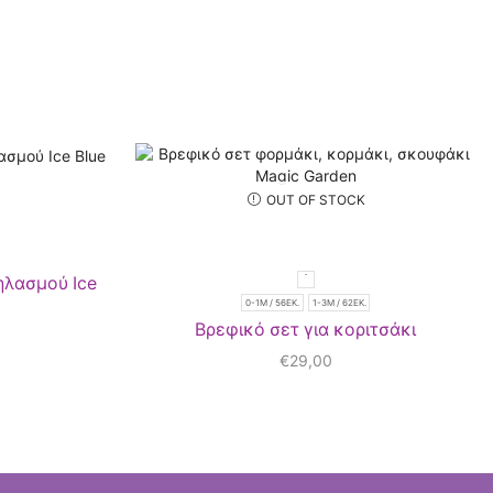
OUT OF STOCK
ηλασμού Ice
0-1M / 56ΕΚ.
1-3Μ / 62ΕΚ.
Βρεφικό σετ για κοριτσάκι
€
29,00