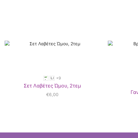
+9
Σετ Λαβέτες Ώμου, 2τεμ
Γα
€
6,00