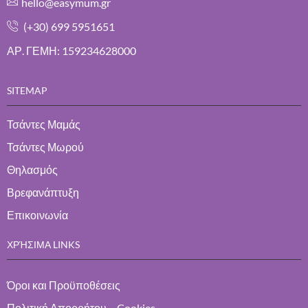
hello@easymum.gr
(+30) 699 5951651
ΑΡ. ΓΕΜΗ: 159234628000
SITEMAP
Τσάντες Μαμάς
Τσάντες Μωρού
Θηλασμός
Βρεφανάπτυξη
Επικοινωνία
ΧΡΉΣΙΜΑ LINKS
Όροι και Προϋποθέσεις
Πολιτική Απορρήτου – Cookies